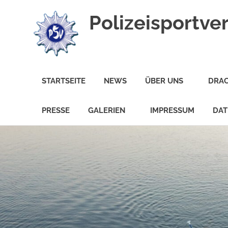
Polizeisportver
Dein
Sport
STARTSEITE
NEWS
ÜBER UNS
DRA
bei
uns
für
PRESSE
GALERIEN
IMPRESSUM
DAT
Jedermann!
Zum
Inhalt
springen