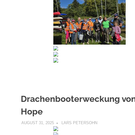
Drachenbooterweckung vo
Hope
AUGUST 31, 2025
LARS PETERSOHN
UNCATEGORIZED