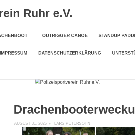
rein Ruhr e.V.
ACHENBOOT
OUTRIGGER CANOE
STANDUP PADD
IMPRESSUM
DATENSCHUTZERKLÄRUNG
UNTERST
Drachenbooterwecku
AUGUST 31, 2025
LARS PETERSOHN
UNCATEGORIZED