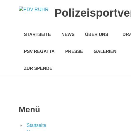
Polizeisportve
Dein
Sport
STARTSEITE
NEWS
ÜBER UNS
DR
bei
uns
für
PSV REGATTA
PRESSE
GALERIEN
Jedermann!
ZUR SPENDE
Zum
Inhalt
springen
Menü
Startseite