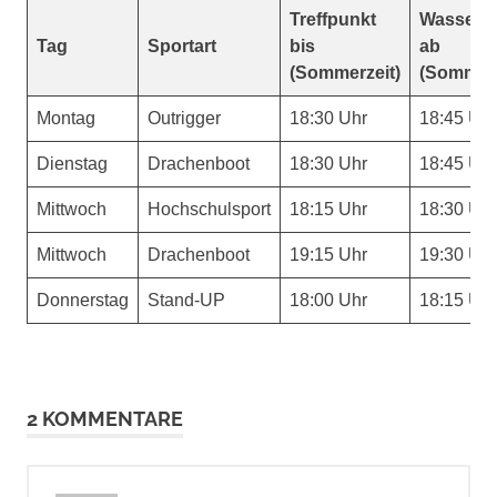
Treffpunkt
Wasserze
Tag
Sportart
bis
ab
(Sommerzeit)
(Sommerz
Montag
Outrigger
18:30 Uhr
18:45 Uhr
Dienstag
Drachenboot
18:30 Uhr
18:45 Uhr
Mittwoch
Hochschulsport
18:15 Uhr
18:30 Uhr
Mittwoch
Drachenboot
19:15 Uhr
19:30 Uhr
Donnerstag
Stand-UP
18:00 Uhr
18:15 Uhr
2 KOMMENTARE